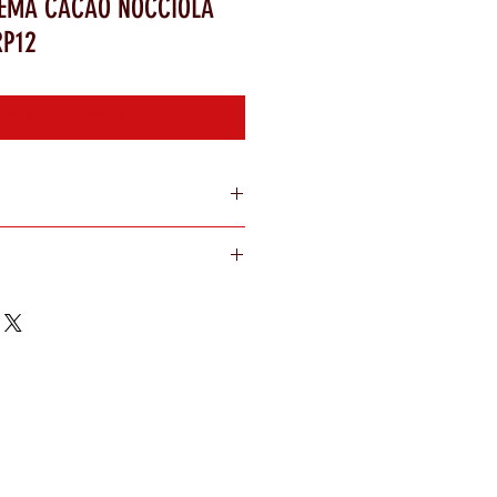
EMA CACAO NOCCIOLA
RP12
attaci per acquistare