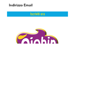
Iscriviti ora
DAL FREDDO CON AMORE.
PIGHIN GELATI è un’azienda storica
distributrice di prodotti dolciari surgelati
e semilavorati.
Abbiamo scelto la surgelazione come
metodo di conservazione perché
mantiene intatte e inalterate le qualità
intrinseche del prodotto presevandone
l’artigianalità.