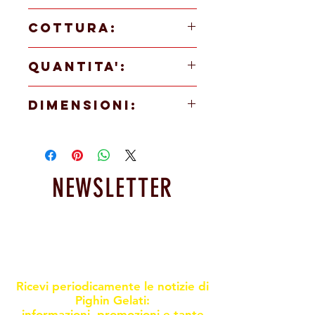
230g del prodotto
COTTURA:
Cuocere a 250° per 16'/18'
QUANTITA':
10 pz
DIMENSIONI:
26X16 cm
NEWSLETTER
Resta informato sulle nostre
promoxioni e novità
Ricevi periodicamente le notizie di
Pighin Gelati:
informazioni, promozioni e tante