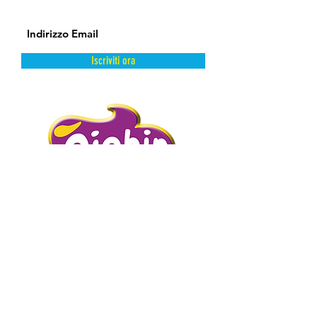
Iscriviti ora
DAL FREDDO CON AMORE.
PIGHIN GELATI è un’azienda storica
distributrice di prodotti dolciari surgelati
e semilavorati.
Abbiamo scelto la surgelazione come
metodo di conservazione perché
mantiene intatte e inalterate le qualità
intrinseche del prodotto presevandone