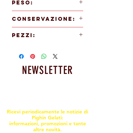
PESO:
90g
CONSERVAZIONE:
Scongelare 2 ore a temperatura ambiente.
PEZZI:
15 pezzi
NEWSLETTER
Resta informato sulle nostre
promoxioni e novità
Ricevi periodicamente le notizie di
Pighin Gelati:
informazioni, promozioni e tante
altre novità.