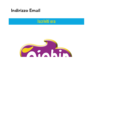
Iscriviti ora
DAL FREDDO CON AMORE.
PIGHIN GELATI è un’azienda storica
distributrice di prodotti dolciari surgelati
e semilavorati.
Abbiamo scelto la surgelazione come
metodo di conservazione perché
mantiene intatte e inalterate le qualità
intrinseche del prodotto presevandone