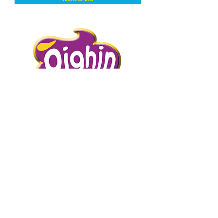
DAL FREDDO CON AMORE.
PIGHIN GELATI è un’azienda storica
distributrice di prodotti dolciari surgelati
e semilavorati.
Abbiamo scelto la surgelazione come
metodo di conservazione perché
mantiene intatte e inalterate le qualità
intrinseche del prodotto presevandone
l’artigianalità.
Abbiamo scelto di curare i nostri clienti
con proposte adatte alle più diverse
esigenze garantendo un servizio efficace