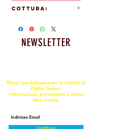
48 PEZZI
COTTURA:
In forno a 180°/190° per 16/18 minuti
NEWSLETTER
Resta informato sulle nostre
promoxioni e novità
Ricevi periodicamente le notizie di
Pighin Gelati:
informazioni, promozioni e tante
altre novità.
Iscriviti ora