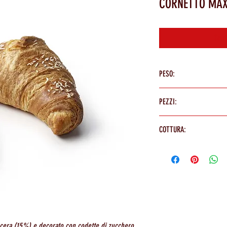
CORNETTO MAX
Cont
PESO:
90g
PEZZI:
48 PEZZI
COTTURA:
In forno a 180°/190° per 18/
ccera (15%) e decorato con codette di zucchero.