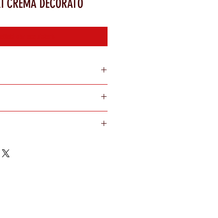
I CREMA DECORATO
attaci per acquistare
20 minuti