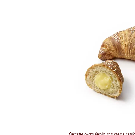
Cornetto curvo farcito con crema pasti