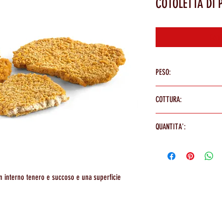
COTOLETTA DI 
Cont
PESO:
150g al pezzo (2400g busta)
COTTURA:
cuocere a 180° per 8'/10'
QUANTITA':
16 pz a busta
un interno tenero e succoso e una superficie