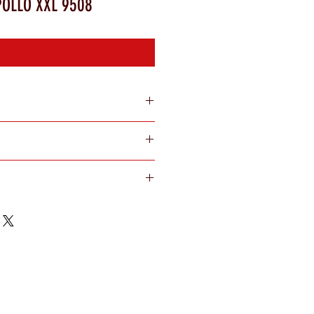
POLLO XXL 9508
attaci per acquistare