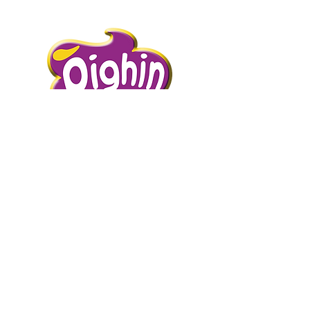
DAL FREDDO CON AMORE.
PIGHIN GELATI è un’azienda storica
distributrice di prodotti dolciari surgelati
e semilavorati.
Abbiamo scelto la surgelazione come
metodo di conservazione perché
mantiene intatte e inalterate le qualità
intrinseche del prodotto presevandone
l’artigianalità.
Abbiamo scelto di curare i nostri clienti
con proposte adatte alle più diverse
esigenze garantendo un servizio efficace
ed affidabile, sempre.