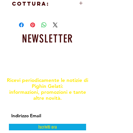
COTTURA:
Scaldare 10''/12'' in padella
NEWSLETTER
Resta informato sulle nostre
promoxioni e novità
Ricevi periodicamente le notizie di
Pighin Gelati:
informazioni, promozioni e tante
altre novità.
Iscriviti ora