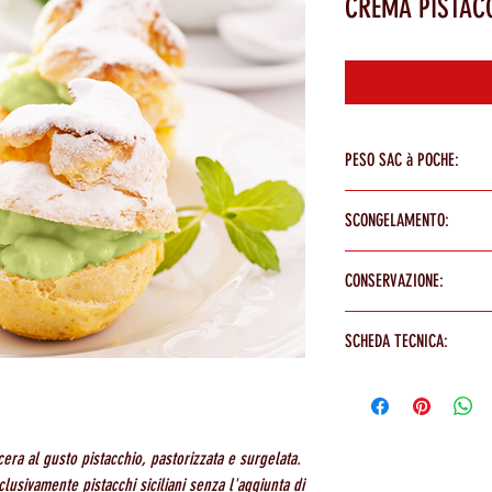
CREMA PISTAC
Cont
PESO SAC à POCHE:
0.5 Kg
SCONGELAMENTO:
- 24 ore in frigorifero
CONSERVAZIONE:
- 2/3 ore a temperatura amb
- 10/15 minuti in acqua tiepi
- poche surgelata: 12 mesi a
SCHEDA TECNICA:
- poche scongelata chiusa: 7 
- poche aperta: 48 ore in fri
SCARICA LA SCHEDA DEL PR
era al gusto pistacchio, pastorizzata e surgelata.
lusivamente pistacchi siciliani senza l'aggiunta di