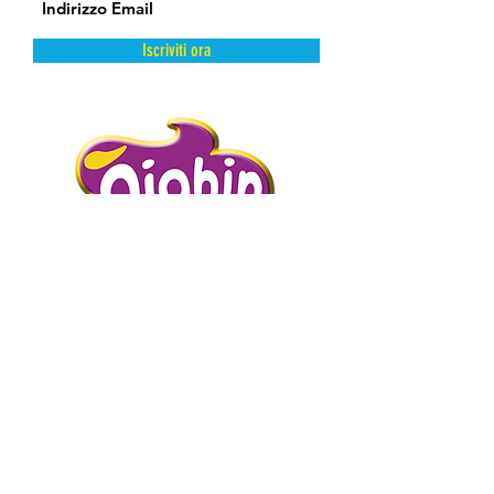
Iscriviti ora
DAL FREDDO CON AMORE.
PIGHIN GELATI è un’azienda storica
distributrice di prodotti dolciari surgelati
e semilavorati.
Abbiamo scelto la surgelazione come
metodo di conservazione perché
mantiene intatte e inalterate le qualità
intrinseche del prodotto presevandone
l’artigianalità.