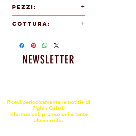
90g
PEZZI:
48 PEZZI
COTTURA:
In forno a 170° per 21/23 minuti
NEWSLETTER
Resta informato sulle nostre
promoxioni e novità
Ricevi periodicamente le notizie di
Pighin Gelati:
informazioni, promozioni e tante
altre novità.