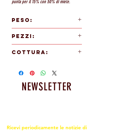
punta per il 15% con 50% di miele.
PESO:
90g
PEZZI:
48 PEZZI
COTTURA:
In forno a 160° per 28/30 minuti
NEWSLETTER
Resta informato sulle nostre
promoxioni e novità
Ricevi periodicamente le notizie di