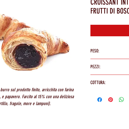
CROISSANT INT
FRUTTI DI BOS
Cont
PESO:
100g
PEZZI:
40 PEZZI
COTTURA:
burro sul prodotto finito, arricchita con farina
In forno a 160° per 28/30 mi
e, e papavero. Farcito al 15% con una deliziosa
rtillo, fragole, more e lamponi).