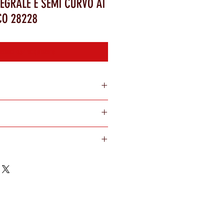
EGRALE E SEMI CURVO AI
CO 28228
attaci per acquistare
nuti