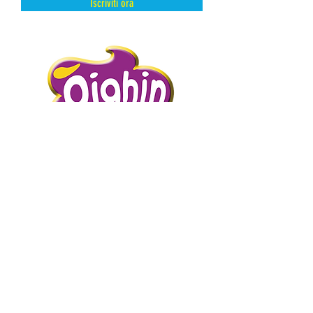
Iscriviti ora
DAL FREDDO CON AMORE.
PIGHIN GELATI è un’azienda storica
distributrice di prodotti dolciari surgelati
e semilavorati.
Abbiamo scelto la surgelazione come
metodo di conservazione perché
mantiene intatte e inalterate le qualità
intrinseche del prodotto presevandone
l’artigianalità.
Abbiamo scelto di curare i nostri clienti
con proposte adatte alle più diverse