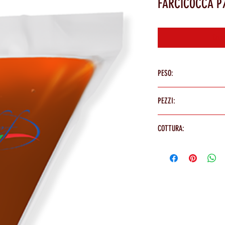
FARCICOCCA P
Cont
PESO:
1 Kg
PEZZI:
1 PEZZO
COTTURA:
Scongelare in frigorifero per