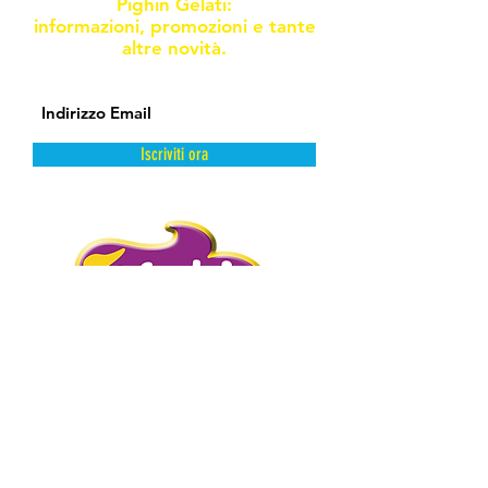
Pighin Gelati:
informazioni, promozioni e tante
altre novità.
Iscriviti ora
DAL FREDDO CON AMORE.
PIGHIN GELATI è un’azienda storica
distributrice di prodotti dolciari surgelati
e semilavorati.
Abbiamo scelto la surgelazione come