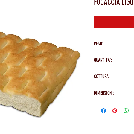
FOCACCIA LIGU
Cont
PESO:
180g
QUANTITA':
3 pz
COTTURA:
Cuocere a 200° per 3'/5'
DIMENSIONI:
18,5 X 14,8 cm