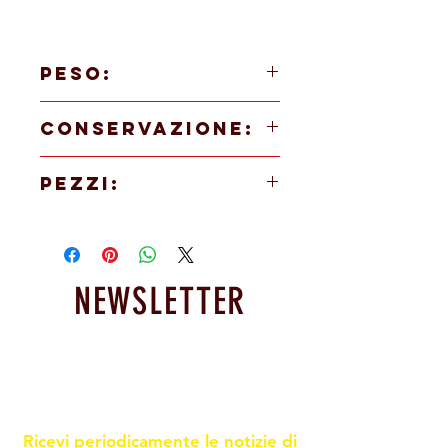
PESO:
100g (85g peso netto del gelato)
CONSERVAZIONE:
Servire direttamente dal freezer.
PEZZI:
12 pezzi
NEWSLETTER
Resta informato sulle nostre
promoxioni e novità
Ricevi periodicamente le notizie di