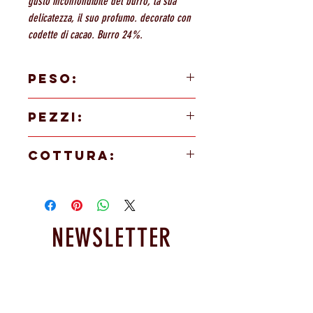
gusto inconfondibile del burro, la sua
delicatezza, il suo profumo. decorato con
codette di cacao. Burro 24%.
PESO:
90g
PEZZI:
50 PEZZI
COTTURA:
In forno a 165°/170° per 23/25 minuti
NEWSLETTER
Resta informato sulle nostre
promoxioni e novità