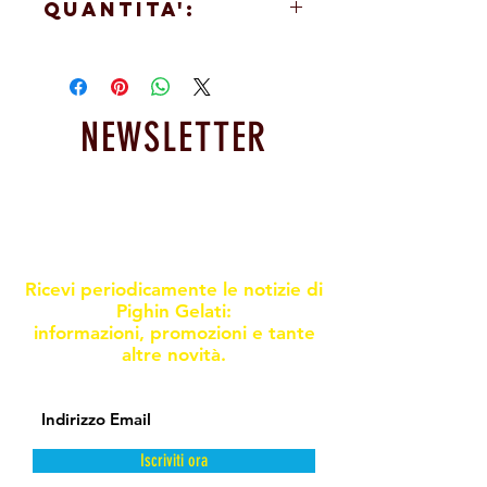
QUANTITA':
friggitrice
29/30 pz a busta
NEWSLETTER
Resta informato sulle nostre
promoxioni e novità
Ricevi periodicamente le notizie di
Pighin Gelati:
informazioni, promozioni e tante
altre novità.
Iscriviti ora