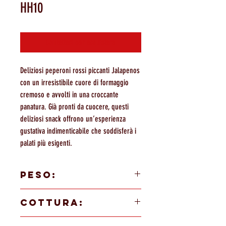
HH10
Contattaci per acquistare
Deliziosi peperoni rossi piccanti Jalapenos
con un irresistibile cuore di formaggio
cremoso e avvolti in una croccante
panatura. Già pronti da cuocere, questi
deliziosi snack offrono un’esperienza
gustativa indimenticabile che soddisferà i
palati più esigenti.
PESO:
1000g a busta
COTTURA:
34g del prodotto
Cuocere a 200° per 10'/12' o 180° per 3'/4' in