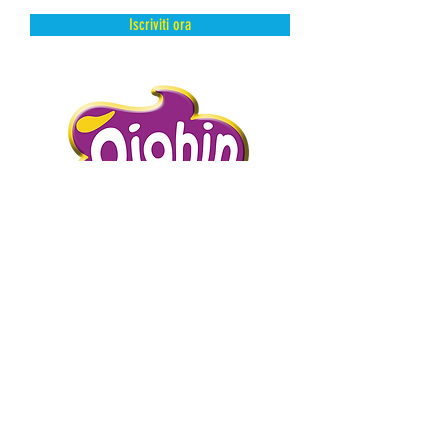
Iscriviti ora
DAL FREDDO CON AMORE.
PIGHIN GELATI è un’azienda storica
distributrice di prodotti dolciari surgelati
e semilavorati.
Abbiamo scelto la surgelazione come
metodo di conservazione perché
mantiene intatte e inalterate le qualità
intrinseche del prodotto presevandone
l’artigianalità.
Abbiamo scelto di curare i nostri clienti