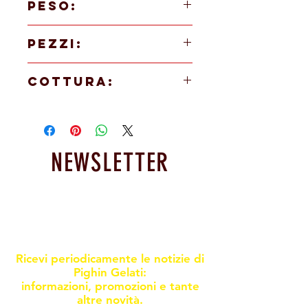
PESO:
38g
PEZZI:
36 PEZZI
COTTURA:
Scongelare 2 / 3 ore a temperatura ambiente
NEWSLETTER
Resta informato sulle nostre
promoxioni e novità
Ricevi periodicamente le notizie di
Pighin Gelati:
informazioni, promozioni e tante
altre novità.