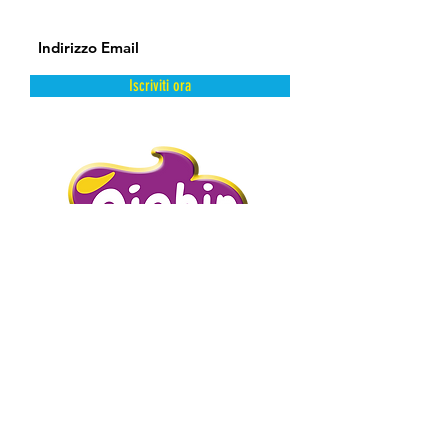
Iscriviti ora
DAL FREDDO CON AMORE.
PIGHIN GELATI è un’azienda storica
distributrice di prodotti dolciari surgelati
e semilavorati.
Abbiamo scelto la surgelazione come
metodo di conservazione perché
mantiene intatte e inalterate le qualità
intrinseche del prodotto presevandone