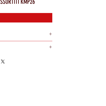
ASSORTITI KMP26
attaci per acquistare