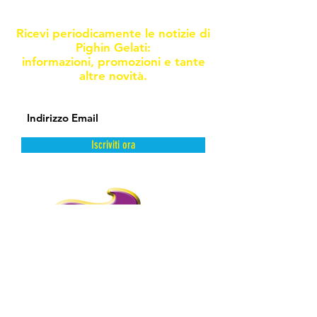
promoxioni e novità
Ricevi periodicamente le notizie di
Pighin Gelati:
informazioni, promozioni e tante
altre novità.
Iscriviti ora
DAL FREDDO CON AMORE.
PIGHIN GELATI è un’azienda storica