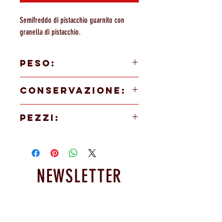
Semifreddo di pistacchio guarnito con
granella di pistacchio.
PESO:
80g
CONSERVAZIONE:
Servire direttamente dal freezer
PEZZI:
12 pezzi
NEWSLETTER
Resta informato sulle nostre