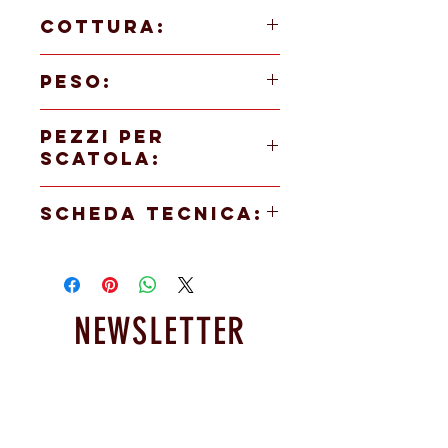
COTTURA:
in forno a 180/190°C per 15 minuti
PESO:
25 gr
PEZZI PER
SCATOLA:
80 PEZZI
SCHEDA TECNICA:
PRIMINO BICOLORE RE CACAO
PRIMINO BICOLORE FRUTTI DI BOSCO
NEWSLETTER
Resta informato sulle nostre
promoxioni e novità