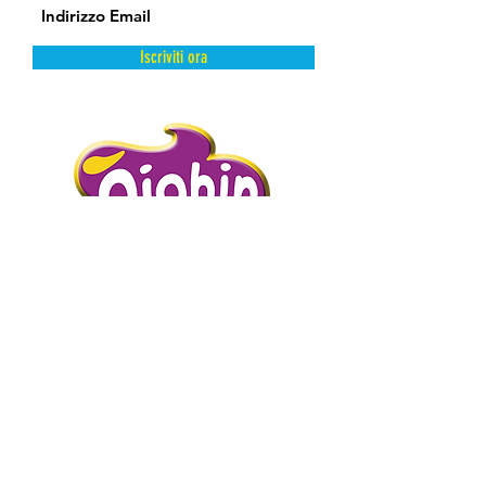
Iscriviti ora
DAL FREDDO CON AMORE.
PIGHIN GELATI è un’azienda storica
distributrice di prodotti dolciari surgelati
e semilavorati.
Abbiamo scelto la surgelazione come
metodo di conservazione perché
mantiene intatte e inalterate le qualità
intrinseche del prodotto presevandone
l’artigianalità.