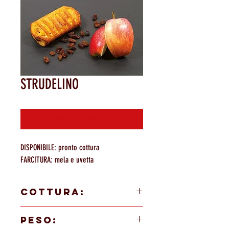
STRUDELINO
Contattaci per acquistare
DISPONIBILE: pronto cottura
FARCITURA: mela e uvetta
COTTURA:
in forno a 200/220°C per 20/22 minuti
PESO: