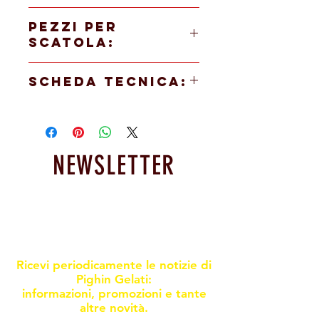
80 gr
PEZZI PER
SCATOLA:
75 PEZZI
SCHEDA TECNICA:
SCARICA LA SCHEDA DEL PRODOTTO
NEWSLETTER
Resta informato sulle nostre
promoxioni e novità
Ricevi periodicamente le notizie di
Pighin Gelati:
informazioni, promozioni e tante
altre novità.