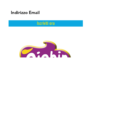
Iscriviti ora
DAL FREDDO CON AMORE.
PIGHIN GELATI è un’azienda storica
distributrice di prodotti dolciari surgelati
e semilavorati.
Abbiamo scelto la surgelazione come
metodo di conservazione perché
mantiene intatte e inalterate le qualità
intrinseche del prodotto presevandone