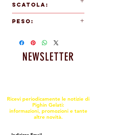
SCATOLA:
1 PEZZO
PESO:
1000 gr
NEWSLETTER
Resta informato sulle nostre
promoxioni e novità
Ricevi periodicamente le notizie di
Pighin Gelati:
informazioni, promozioni e tante
altre novità.