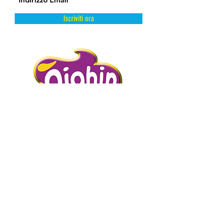
Iscriviti ora
DAL FREDDO CON AMORE.
PIGHIN GELATI è un’azienda storica
distributrice di prodotti dolciari surgelati
e semilavorati.
Abbiamo scelto la surgelazione come
metodo di conservazione perché
mantiene intatte e inalterate le qualità
intrinseche del prodotto presevandone
l’artigianalità.