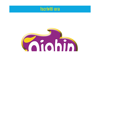
Iscriviti ora
DAL FREDDO CON AMORE.
PIGHIN GELATI è un’azienda storica
distributrice di prodotti dolciari surgelati
e semilavorati.
Abbiamo scelto la surgelazione come
metodo di conservazione perché
mantiene intatte e inalterate le qualità
intrinseche del prodotto presevandone
l’artigianalità.
Abbiamo scelto di curare i nostri clienti